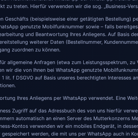
takt zu treten. Hierfür verwenden wir die sog. „Business-Ve
en Geschäfts (beispielsweise einer getätigten Bestellung) 
hatsApp genutzte Mobilfunknummer sowie – falls bereitgest
Bearbeitung und Beantwortung Ihres Anliegens. Auf Basis d
eitstellung weiterer Daten (Bestellnummer, Kundennummer,
gang zuordnen zu können.
ür allgemeine Anfragen (etwa zum Leistungsspektrum, zu 
en wir die von Ihnen bei WhatsApp genutzte Mobilfunknummer
 lit. f DSGVO auf Basis unseres berechtigten Interesses an
tionen.
ortung Ihres Anliegens per WhatsApp verwendet. Eine Weiter
ness Zugriff auf das Adressbuch des von uns hierfür verw
mern automatisch an einen Server des Mutterkonzerns Meta
ness-Kontos verwenden wir ein mobiles Endgerät, in dessen
gespeichert werden, die mit uns per WhatsApp auch in Kon